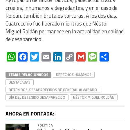
Agrupación de Buzos Tácticos, padeciendo tratos
crueles, inhumanos y degradantes, y en el caso de
Roldán, también brutales torturas. A los dos días,
Cuatrocchio fue liberado mientras que Néstor
Miguel Roldán permanece en la actualidad en calidad
de desaparecido.
WhatsApp
Facebook
Twitter
Email
LinkedIn
Copy
Gmail
Messag
Comp
Link
TEMAS RELACIONADOS
DERECHOS HUMANOS
DESTACADAS
DETENIDOS-DESAPARECIDOS DE GENERAL ALVARADO
DÍA DEL DETENIDO DESAPARECIDO
NÉSTOR MIGUEL ROLDÁN
AHORA EN PORTADA:
POLÍTICA