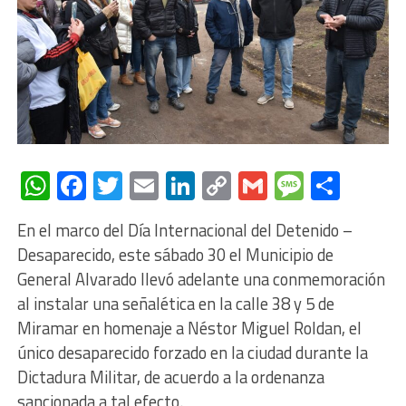
WhatsApp
Facebook
Twitter
Email
LinkedIn
Copy
Gmail
Messag
Comp
Link
En el marco del Día Internacional del Detenido –
Desaparecido, este sábado 30 el Municipio de
General Alvarado llevó adelante una conmemoración
al instalar una señalética en la calle 38 y 5 de
Miramar en homenaje a Néstor Miguel Roldan, el
único desaparecido forzado en la ciudad durante la
Dictadura Militar, de acuerdo a la ordenanza
sancionada a tal efecto.