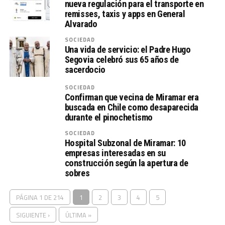
nueva regulación para el transporte en
remisses, taxis y apps en General
Alvarado
SOCIEDAD
Una vida de servicio: el Padre Hugo
Segovia celebró sus 65 años de
sacerdocio
SOCIEDAD
Confirman que vecina de Miramar era
buscada en Chile como desaparecida
durante el pinochetismo
SOCIEDAD
Hospital Subzonal de Miramar: 10
empresas interesadas en su
construcción según la apertura de
sobres
PÁGINA 1 DE 214
1
2
3
4
5
SIGUIENTE ›
ÚLTIMA »