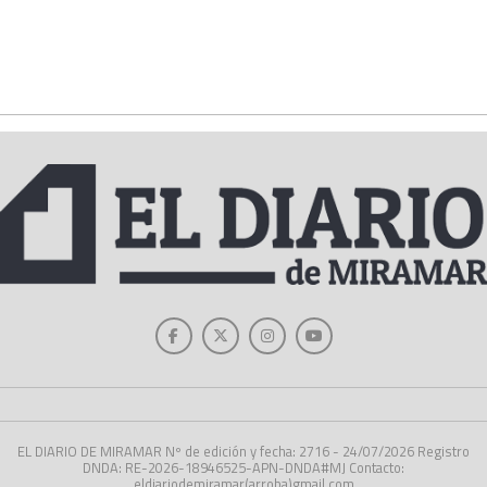
EL DIARIO DE MIRAMAR Nº de edición y fecha: 2716 - 24/07/2026 Registro
DNDA: RE-2026-18946525-APN-DNDA#MJ Contacto:
eldiariodemiramar(arroba)gmail.com