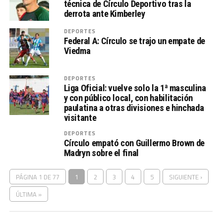
técnica de Círculo Deportivo tras la
derrota ante Kimberley
DEPORTES
Federal A: Círculo se trajo un empate de
Viedma
DEPORTES
Liga Oficial: vuelve solo la 1ª masculina
y con público local, con habilitación
paulatina a otras divisiones e hinchada
visitante
DEPORTES
Círculo empató con Guillermo Brown de
Madryn sobre el final
PÁGINA 1 DE 77
1
2
3
4
5
SIGUIENTE ›
ÚLTIMA »