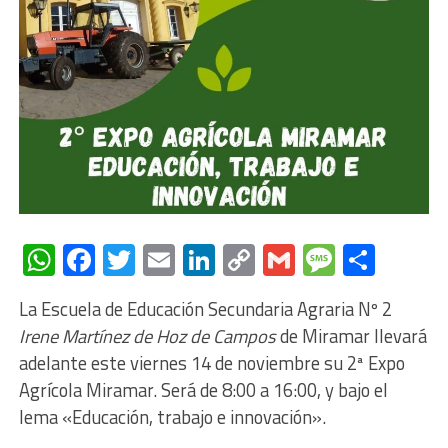
WhatsApp
Facebook
Twitter
Email
LinkedIn
Copy
Gmail
Messag
Comp
Link
La Escuela de Educación Secundaria Agraria Nº 2
Irene Martínez de Hoz de Campos
de Miramar llevará
adelante este viernes 14 de noviembre su 2ª Expo
Agrícola Miramar. Será de 8:00 a 16:00, y bajo el
lema «Educación, trabajo e innovación».