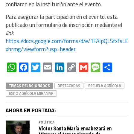
confiaron en la institución ante el evento.
Para asegurar la participación en el evento, está
publicado un formulario de inscripción mediante el
link
https://docs.google.com/forms/d/e/1FAIpQLSfxfs
xhrmg/viewform?usp=header
WhatsApp
Facebook
Twitter
Email
LinkedIn
Copy
Gmail
Messag
Comp
Link
TEMAS RELACIONADOS
DESTACADAS
ESCUELA AGRÍCOLA
EXPO AGRÍCOLA MIRAMAR
AHORA EN PORTADA:
POLÍTICA
Víctor Santa María encabezará en