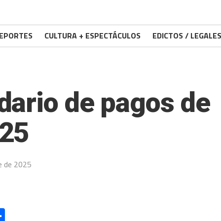
EPORTES
CULTURA + ESPECTÁCULOS
EDICTOS / LEGALE
ario de pagos de
025
e de 2025
l
essage
Compartir