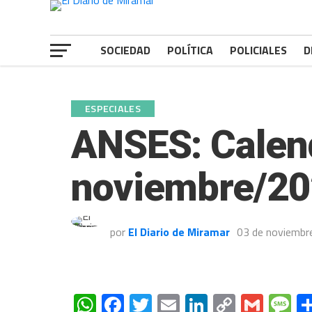
SOCIEDAD
POLÍTICA
POLICIALES
D
ESPECIALES
ANSES: Calend
noviembre/2
por
El Diario de Miramar
03 de noviembr
WhatsApp
Facebook
Twitter
Email
LinkedIn
Copy
Gmai
M