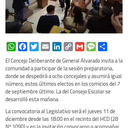
WhatsApp
Facebook
Twitter
Email
LinkedIn
Copy
Gmail
Messag
Comp
Link
El Concejo Deliberante de General Alvarado invita a la
comunidad a participar de la sesión preparatoria,
donde se despedirá a ocho concejales y asumirá igual
número, estos últimos electos en los comicios del 7
de septiembre último. La del Consejo Escolar se
desarrolló esta mañana.
La convocatoria al Legislativo será el jueves 11 de
diciembre desde las 18:00 en el recinto del HCD (28
Nº 1090) y en la invitación convocaron a acompañar