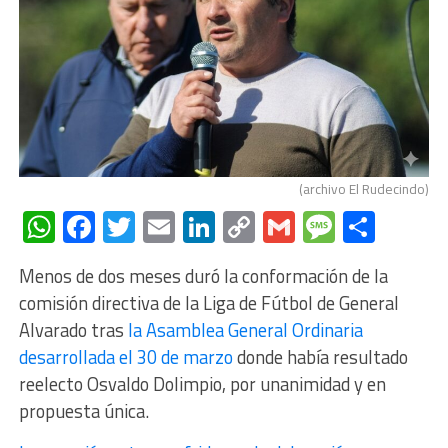
(archivo El Rudecindo)
WhatsApp
Facebook
Twitter
Email
LinkedIn
Copy
Gmail
Messag
Comp
Link
Menos de dos meses duró la conformación de la
comisión directiva de la Liga de Fútbol de General
Alvarado tras
la Asamblea General Ordinaria
desarrollada el 30 de marzo
donde había resultado
reelecto Osvaldo Dolimpio, por unanimidad y en
propuesta única.