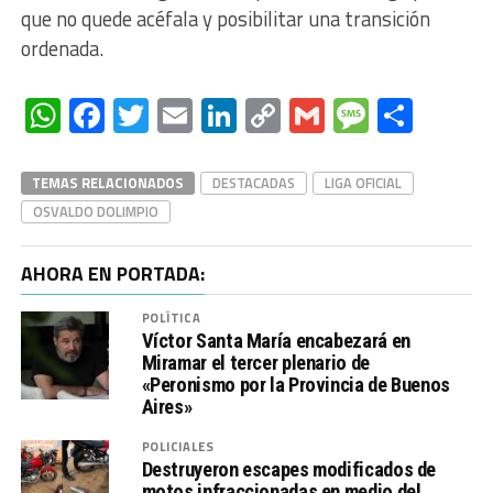
que no quede acéfala y posibilitar una transición
ordenada.
WhatsApp
Facebook
Twitter
Email
LinkedIn
Copy
Gmail
Messag
Comp
Link
TEMAS RELACIONADOS
DESTACADAS
LIGA OFICIAL
OSVALDO DOLIMPIO
AHORA EN PORTADA:
POLÍTICA
Víctor Santa María encabezará en
Miramar el tercer plenario de
«Peronismo por la Provincia de Buenos
Aires»
POLICIALES
Destruyeron escapes modificados de
motos infraccionadas en medio del