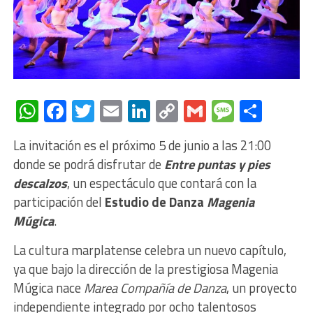
WhatsApp
Facebook
Twitter
Email
LinkedIn
Copy
Gmail
Messag
Comp
Link
La invitación es el próximo 5 de junio a las 21:00
donde se podrá disfrutar de
Entre puntas y pies
descalzos
, un espectáculo que contará con la
participación del
Estudio de Danza
Magenia
Múgica
.
La cultura marplatense celebra un nuevo capítulo,
ya que bajo la dirección de la prestigiosa Magenia
Múgica nace
Marea Compañía de Danza
, un proyecto
independiente integrado por ocho talentosos