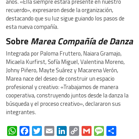
años. «Ella siempre estará presente en nuestro
recuerdo», expresaron desde la organización,
destacando que su luz sigue guiando los pasos de
esta nueva compañía.
Sobre
Marea Compañía de Danza
Integrada por Paloma Fruttero, Naiara Gramajo,
Micaela Kurfirst, Sofía Miguel, Valentina Moreno,
Johny Piñero, Mayte Suárez y Macarena Verón,
Marea nace del deseo de construir un espacio
profesional y creativo: «Trabajamos de manera
cooperativa, construyendo juntos desde la danza la
búsqueda y el proceso creativo», declararon sus
integrantes.
WhatsApp
Facebook
Twitter
Email
LinkedIn
Copy
Gmail
Messag
Comp