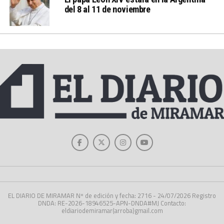
del 8 al 11 de noviembre
EL DIARIO DE MIRAMAR Nº de edición y fecha: 2716 - 24/07/2026 Registro
DNDA: RE-2026-18946525-APN-DNDA#MJ Contacto:
eldiariodemiramar(arroba)gmail.com