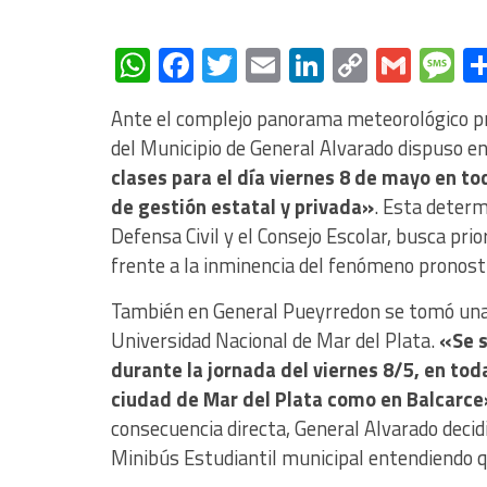
WhatsApp
Facebook
Twitter
Email
LinkedIn
Copy
Gmai
M
Link
Ante el complejo panorama meteorológico pre
del Municipio de General Alvarado dispuso en
clases para el día viernes 8 de mayo en to
de gestión estatal y privada»
. Esta determ
Defensa Civil y el Consejo Escolar, busca prio
frente a la inminencia del fenómeno pronosti
También en General Pueyrredon se tomó una m
Universidad Nacional de Mar del Plata.
«Se s
durante la jornada del viernes 8/5, en to
ciudad de Mar del Plata como en Balcarce
consecuencia directa, General Alvarado decid
Minibús Estudiantil municipal entendiendo qu