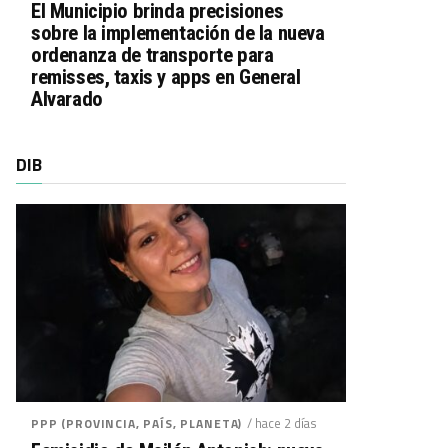
El Municipio brinda precisiones
sobre la implementación de la nueva
ordenanza de transporte para
remisses, taxis y apps en General
Alvarado
DIB
/ hace 2 días
PPP (PROVINCIA, PAÍS, PLANETA)