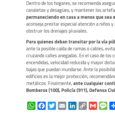
Dentro de los hogares, se recomienda asegur
canaletas y desagües, y mantener los artefa
permaneciendo en casa a menos que sea e
aconseja prestar especial atención a niños y
obstruir los drenajes pluviales.
Para quienes deban transitar por la vía pú
ante la posible caída de ramas o cables, evi
cruzando calles anegadas. En el caso de los c
encendidas, velocidad reducida y mayor dista
bajas que puedan inundarse. Ante la posibilid
edificios es la mejor protección, recomendán
metálicos. Finalmente,
ante cualquier cont
Bomberos (100), Policía (911), Defensa Civ
WhatsApp
Facebook
Twitter
Email
LinkedIn
Copy
Gmai
M
Link