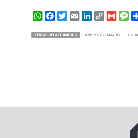
WhatsApp
Facebook
Twitter
Email
LinkedIn
Copy
Gmai
M
Link
TEMAS RELACIONADOS
ANDRÉS CALAMARO
CALA