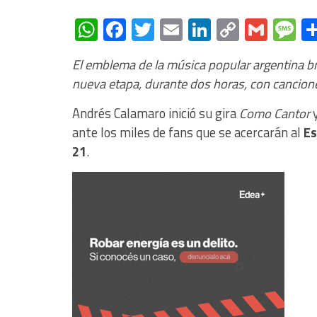
WhatsApp
Facebook
Twitter
Email
LinkedIn
Copy
Gmai
M
Link
El emblema de la música popular argentina br
nueva etapa, durante dos horas, con cancio
Andrés Calamaro inició su gira
Como Cantor
y
ante los miles de fans que se acercarán al
Es
21
.