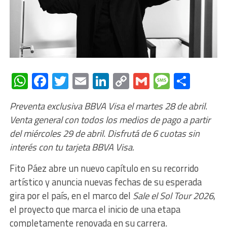
WhatsApp
Facebook
Twitter
Email
LinkedIn
Copy
Gmail
Messag
Comp
Link
Preventa exclusiva BBVA Visa el martes 28 de abril.
Venta general con todos los medios de pago a partir
del miércoles 29 de abril. Disfrutá de 6 cuotas sin
interés con tu tarjeta BBVA Visa.
Fito Páez abre un nuevo capítulo en su recorrido
artístico y anuncia nuevas fechas de su esperada
gira por el país, en el marco del
Sale el Sol Tour 2026
,
el proyecto que marca el inicio de una etapa
completamente renovada en su carrera.