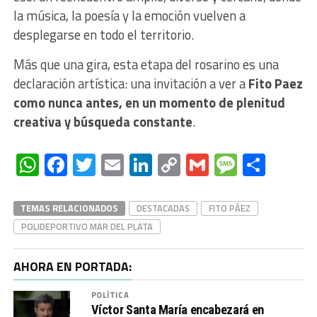
la música, la poesía y la emoción vuelven a
desplegarse en todo el territorio.
Más que una gira, esta etapa del rosarino es una
declaración artística: una invitación a ver a
Fito Paez
como nunca antes, en un momento de plenitud
creativa y búsqueda constante
.
WhatsApp
Facebook
Twitter
Email
LinkedIn
Copy
Gmail
Messag
Comp
Link
TEMAS RELACIONADOS
DESTACADAS
FITO PÁEZ
POLIDEPORTIVO MAR DEL PLATA
AHORA EN PORTADA:
POLÍTICA
Víctor Santa María encabezará en