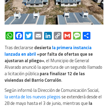
WhatsApp
Facebook
Twitter
Email
LinkedIn
Copy
Gmail
Messag
Comp
Link
Tras declararse
desierta
la primera instancia
lanzada en abril
«por falta de ofertas que se
ajustaran al pliego»
, el Municipio de General
Alvarado anunció la apertura de un segundo llamado
a licitación pública
para finalizar 12 de las
viviendas del Barrio Corralón
.
Según informó la Dirección de Comunicación Social,
la venta de los nuevos pliegos
se extenderá desde el
28 de mayo hasta el 3 de junio, mientras que
la