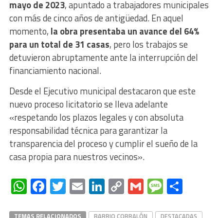
mayo de 2023
, apuntado a trabajadores municipales
con más de cinco años de antigüedad. En aquel
momento,
la obra presentaba un avance del 64%
para un total de 31 casas
, pero los trabajos se
detuvieron abruptamente ante la interrupción del
financiamiento nacional.
Desde el Ejecutivo municipal destacaron que este
nuevo proceso licitatorio se lleva adelante
«respetando los plazos legales y con absoluta
responsabilidad técnica para garantizar la
transparencia del proceso y cumplir el sueño de la
casa propia para nuestros vecinos».
WhatsApp
Facebook
Twitter
Email
LinkedIn
Copy
Gmail
Messag
Comp
Link
TEMAS RELACIONADOS
BARRIO CORRALÓN
DESTACADAS